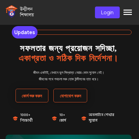
Login
Updates
সফলতার জন্য প্রয়োজন সদিচ্ছা,
একাগ্রতা ও সঠিক দিক নির্দেশনা।
জীবন একটাই, যেখানে ভুল সিদ্ধান্ত নেয়ার কোন সুযোগ নেই।
জীবনের পথে পথচলা শুরু হোক উন্মীলনের হাত ধরে।
কোর্স শুরু করুন
যোগাযোগ করুন
1000+
10+
অনলাইনে শেখার
শিক্ষার্থী
কোর্স
সুযোগ